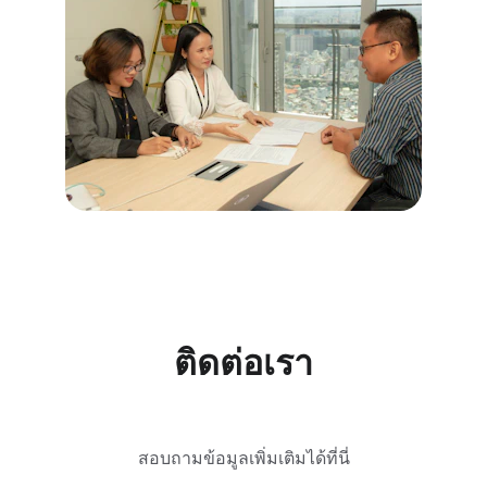
ติดต่อเรา
สอบถามข้อมูลเพิ่มเติมได้ที่นี่