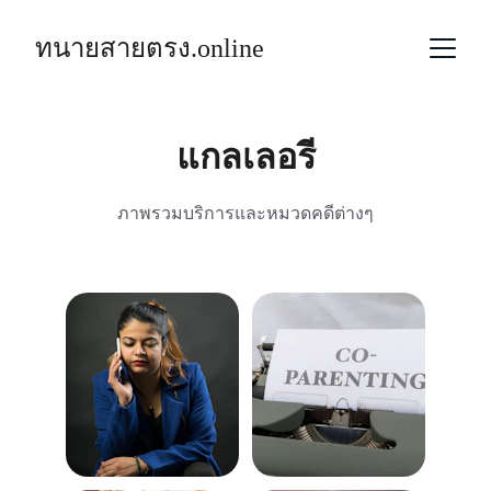
ทนายสายตรง.online
แกลเลอรี
ภาพรวมบริการและหมวดคดีต่างๆ