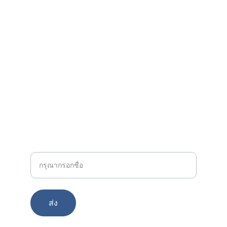
อีเมล
info@ทนายสายตรง.online
099 464 4445
โทรศัพท์
ชื่อ
ส่ง